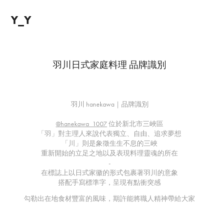
Y_Y
羽川日式家庭料理 品牌識別
羽川 hanekawa｜品牌識別
@hanekawa_1007
位於新北市三峽區
「羽」對主理人來說代表獨立、自由、追求夢想
「川」則是象徵生生不息的三峽
重新開始的立足之地以及表現料理靈魂的所在
-
在標誌上以日式家徽的形式包裹著羽川的意象
搭配手寫標準字，呈現有點衝突感
勾勒出在地食材豐富的風味，期許能將職人精神帶給大家